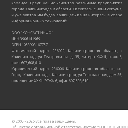
команда! Среди наших клиентов различные предприятия
города Калининграда и области. Свяжитесь с нами сегодня,
и уже завтра мы будем защищать ваши интересы в сфере
информационных технологий!
ООО "КОНСАЛТ ИНФО"
ИНН 3906141969
ОГРН 1053903167757
Фактический адрес: 236022, Калининградская область, г
Калининград, ул Театральная, д. 35, литера XXXIII, этаж 6,
офис 607,608,610
Юридический адрес: 236006, Калининградская область, г.о.
Город Калининград, г Калининград, ул Театральная, дом 35,
помещение XXXIII ЭТАЖ 6, офис 607,608,610
© 2005 - 2026 Все права защищены.
Общество с ограниченной ответственностью "КОНСАЛТ ИНФО", 