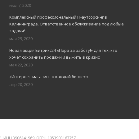
июл 7, 2020
Комплексный профессиональный IT-аутсорсинг в
Калининграде. Ответственное обслуживание под любые
задачи!
мая 29, 2020
Новая акция Битрикс24 «Пора за работу!» Для тех, кто
хочет сохранить продажи и выжить в кризис.
мая 22, 2020
«Интернет-магазин - в каждый бизнес!»
апр 20, 2020
ИНН 3906141969, ОГРН 1053903167757.