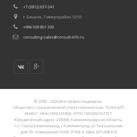
+7 (3812) 637-241
г. Бишкек, 7 микрорайон 12/55
+996 500 801 200
consulting-sales@consult-info.ru
© 2005 - 2026 Все права защищены.
Общество с ограниченной ответственностью "КОНСАЛТ
ИНФО", ИНН 3906141969, ОГРН 1053903167757.
Юридический адрес: 236006, Калининградская область,
г.о. Город Калининград, г Калининград, ул Театральная,
дом 35, помещение XXXIII ЭТАЖ 6, офис 607,608,610