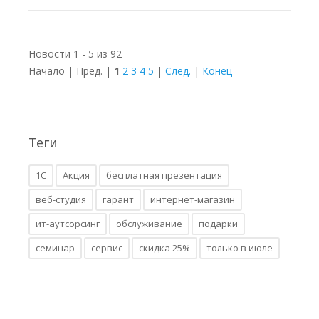
Новости 1 - 5 из 92
Начало | Пред. |
1
2
3
4
5
|
След.
|
Конец
Теги
1С
Акция
бесплатная презентация
веб-студия
гарант
интернет-магазин
ит-аутсорсинг
обслуживание
подарки
семинар
сервис
скидка 25%
только в июле