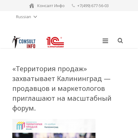
Консалт Инфо
+7(499) 677-56-03
Russian
consulting-sales@consult-info.ru
«Территория продаж»
захватывает Калининград —
продавцов и маркетологов
приглашают на масштабный
форум.