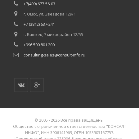
+7(499) 677-56-03
г. Омск, ул. Звездова 129/1
+7 (3812) 637-241
г. Бишкек, 7 микрорайон 12/55
+996 500 801 200
consulting-sales@consult-info.ru
© 2005 - 2026 Все права защищены.
Общество с ограниченной ответственностью "КОНСАЛТ
ИНФО", ИНН 3906141969, ОГРН 1053903167757.
Юридический адрес: 236006, Калининградская область,