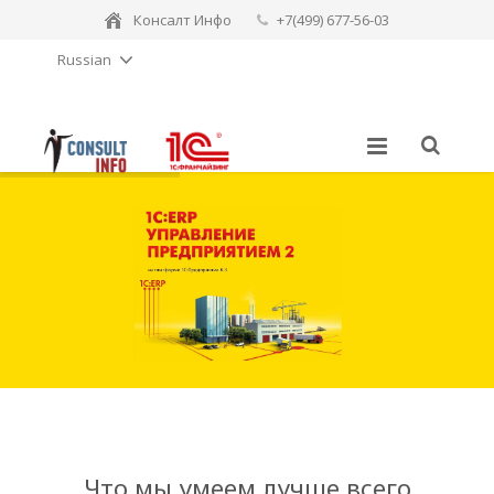
Консалт Инфо
+7(499) 677-56-03
Russian
consulting-sales@consult-info.ru
Что мы умеем лучше всего