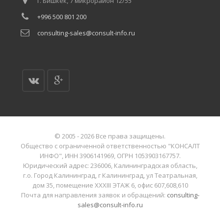
г. Бишкек, 7 микрорайон 12/55
+996 500 801 200
consulting-sales@consult-info.ru
© 2005 - 2026 Все права защищены.
Общество с ограниченной ответственностью "КОНСАЛТ
ИНФО", ИНН 3906141969, ОГРН 1053903167757.
Юридический адрес: 236006, Калининградская область,
г.о. Город Калининград, г Калининград, ул Театральная,
дом 35, помещение XXXIII ЭТАЖ 6, офис 607,608,610
Почта для направления заявок и обращений:
consulting-
sales@consult-info.ru